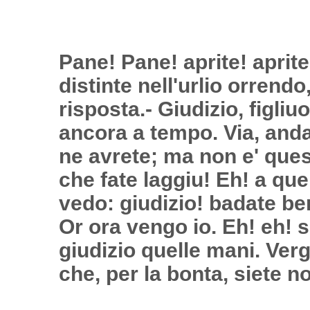
Pane! Pane! aprite! aprite!
distinte nell'urlio orrend
risposta.- Giudizio, figliu
ancora a tempo. Via, anda
ne avrete; ma non e' quest
che fate laggiu! Eh! a que
vedo: giudizio! badate ben
Or ora vengo io. Eh! eh! s
giudizio quelle mani. Verg
che, per la bonta, siete n