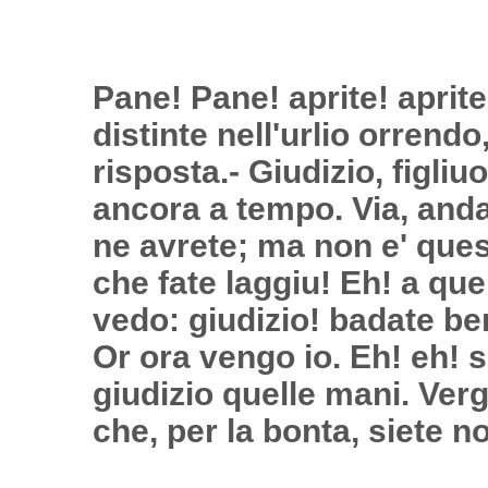
Pane! Pane! aprite! aprite!
distinte nell'urlio orrend
risposta.- Giudizio, figliu
ancora a tempo. Via, anda
ne avrete; ma non e' quest
che fate laggiu! Eh! a que
vedo: giudizio! badate ben
Or ora vengo io. Eh! eh! s
giudizio quelle mani. Verg
che, per la bonta, siete n