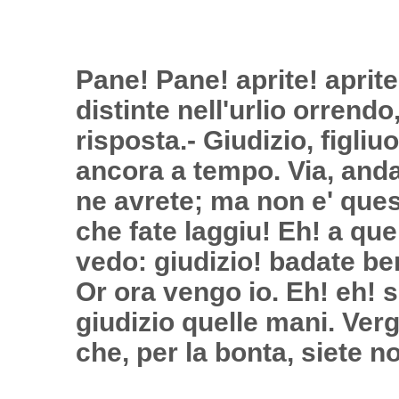
Pane! Pane! aprite! aprite!
distinte nell'urlio orrend
risposta.- Giudizio, figliu
ancora a tempo. Via, anda
ne avrete; ma non e' quest
che fate laggiu! Eh! a que
vedo: giudizio! badate ben
Or ora vengo io. Eh! eh! s
giudizio quelle mani. Verg
che, per la bonta, siete n