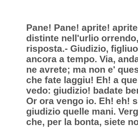
Pane! Pane! aprite! aprite!
distinte nell'urlio orrend
risposta.- Giudizio, figliu
ancora a tempo. Via, anda
ne avrete; ma non e' quest
che fate laggiu! Eh! a que
vedo: giudizio! badate ben
Or ora vengo io. Eh! eh! s
giudizio quelle mani. Verg
che, per la bonta, siete n