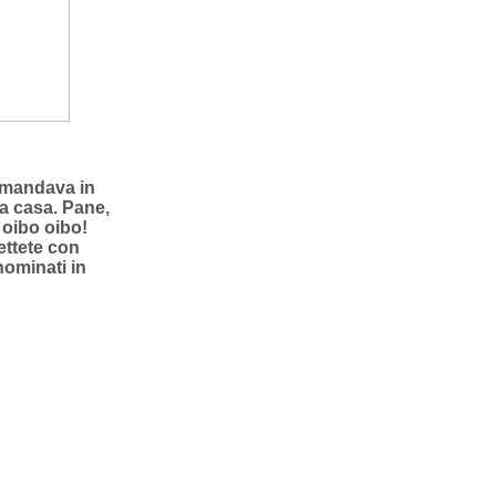
la mandava in
 a casa. Pane,
 oibo oibo!
ettete con
 nominati in