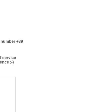
he number +39
f service
ence ;-)