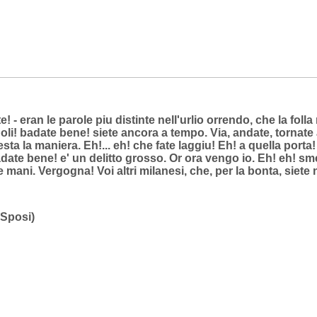
e! - eran le parole piu distinte nell'urlio orrendo, che la fol
iuoli! badate bene! siete ancora a tempo. Via, andate, tornate
ta la maniera. Eh!... eh! che fate laggiu! Eh! a quella porta!
date bene! e' un delitto grosso. Or ora vengo io. Eh! eh! sm
le mani. Vergogna! Voi altri milanesi, che, per la bonta, siete
 Sposi)