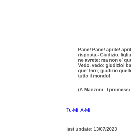
Pane! Pane! aprite! aprit
risposta.- Giudizio, figl
ne avrete; ma non e' ques
Vedo, vedo: giudizio! ba
que' ferri; giudizio quel
tutto il mondo!
(A.Manzoni - I promessi
Tu-Mi
A-Mi
last update: 13/07/2023